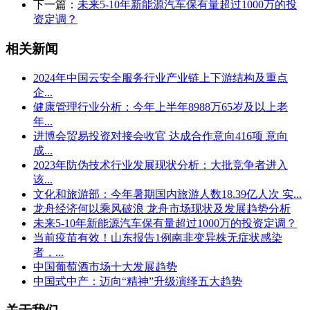
下一篇：
未来5-10年新能源汽车保有量超过1000万的投
资定调？
相关新闻
2024年中国云安全服务行业产业链上下游结构及重点
企...
健康管理行业分析：今年上半年8988万65岁及以上老
年...
进博会贸易投资对接会收官 达成合作意向416项 意向
成...
2023年防伪技术行业发展现状分析：大批竞争者进入
该...
文化和旅游部：今年暑期国内旅游人数18.39亿人次 实...
龙舟经济何以乘风破浪 龙舟市场现状及发展趋势分析
未来5-10年新能源汽车保有量超过1000万的投资定调？
当前疫苗有效！山东报告1例南非变异株无症状感染
者，...
中国葡萄酒市场十大发展趋势
中国式中产：迈向“精神”升级演绎五大趋势