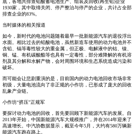
底，各地共排查铅酸蓄电池生产、组装及回收(再生铅)企业
1930家，其中取缔关闭、停产整治与停产的企业，共计占全部
排查企业的83%。
当时媒体的相关报道
如今，新时代的电池问题随着最早一批新能源汽车的退役浮出
水面。相比过去的铅酸电池，虽然新造车使用的动力电池并不
含铅、镉等毒性较大的重金属，但正极、电解液中的钴、镍、
铜、锰、有机碳酸酯等也具有一定毒性，部分难降解的有机溶
剂及其分解和水解产物，会对周围环境和生态系统造成污染和
破坏。
而可能会让悲剧重演的是，目前国内的动力电池回收市场非常
初级，大量电池流向了非正规的小作坊，已形成了庞大的回收
乱象产业链。
小作坊“挤压”正规军
要探讨动力电池的回收，首先要回顾下新能源汽车的发展。自
2013年开始，中国新能源汽车大规模推广，并在2014年迎来了
高速增长。中汽协数据显示，截至今年5月，大约有580万辆新
能源汽车跑在路上。