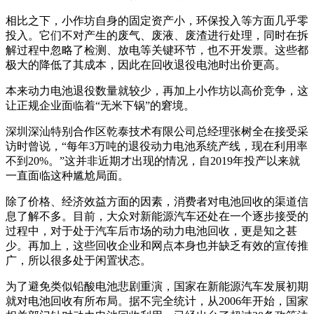
相比之下，小作坊自身的固定资产小，环保投入等方面几乎零
投入。它们不对产生的废气、废液、废渣进行处理，同时在拆
解过程中忽略了检测、放电等关键环节，也不开发票。这些都
极大的降低了其成本，因此在回收退役电池时出价更高。
本来动力电池退役数量就较少，再加上小作坊以高价竞争，这
让正规企业面临着“无米下锅”的窘境。
深圳深汕特别合作区乾泰技术有限公司总经理张树全在接受采
访时曾说，“每年3万吨的退役动力电池系统产线，现在利用率
不到20%。”这并非近期才出现的情况，自2019年投产以来就
一直面临这种尴尬局面。
除了价格、经济效益方面的因素，消费者对电池回收的渠道信
息了解不多。目前，大众对新能源汽车还处在一个逐步接受的
过程中，对于处于汽车后市场的动力电池回收，更是知之甚
少。再加上，这些回收企业和网点本身也并缺乏有效的宣传推
广，所以很多处于闲置状态。
为了避免类似铅酸电池悲剧重演，国家在新能源汽车发展初期
就对电池回收有所布局。据不完全统计，从2006年开始，国家