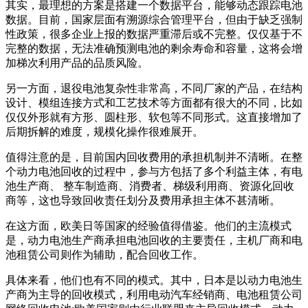
其实，最理想的方案是搭建一个数据平台，能够动态跟踪电池
数据。目前，国家层面有溯源综合管理平台，但由于缺乏强制
性政策，很多企业上报的数据严重滞后或不完整。仅仅基于不
完整的数据，无法准确预测电池的剩余寿命和容量，这将会增
加梯次利用产品的品质风险。
另一方面，退役电池复杂性非常高，不同厂家的产品，在结构
设计、模组连接方式和工艺技术等方面都有很大的不同，比如
仅仅外形就有方形、圆柱形、软包等不同形式。这直接增加了
后期拆解的难度，规模化操作很难展开。
值得注意的是，目前国内回收费用的承担机制并不清晰。在整
个动力电池回收的过程中，参与方包括了多个利益主体，有电
池生产商、 整车制造商、消费者、梯级利用商、资源化回收
商等，这也导致回收责任划分及费用承担主体不甚清晰。
在这方面，欧美日等国家的经验值得借鉴。他们的主流模式
是，动力电池生产商承担电池回收的主要责任，主机厂商和电
池租赁公司则作为辅助，配合回收工作。
具体来看，他们也有不同的模式。其中，日本是以动力电池生
产商为主导的回收模式，利用电动汽车经销商、电池租赁公司