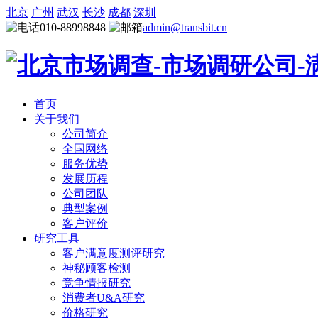
北京
广州
武汉
长沙
成都
深圳
010-88998848
admin@transbit.cn
首页
关于我们
公司简介
全国网络
服务优势
发展历程
公司团队
典型案例
客户评价
研究工具
客户满意度测评研究
神秘顾客检测
竞争情报研究
消费者U&A研究
价格研究