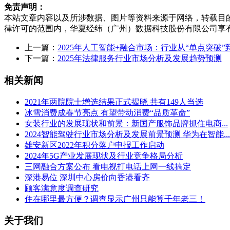
免责声明：
本站文章内容以及所涉数据、图片等资料来源于网络，转载目
律许可的范围内，华夏经纬（广州）数据科技股份有限公司享
上一篇：
2025年人工智能+融合市场：行业从“单点突破”
下一篇：
2025年法律服务行业市场分析及发展趋势预测
相关新闻
2021年两院院士增选结果正式揭晓 共有149人当选
冰雪消费成春节亮点 有望带动消费“品质革命”
女装行业的发展现状和前景：新国产服饰品牌抓住电商...
2024智能驾驶行业市场分析及发展前景预测 华为在智能...
雄安新区2022年积分落户申报工作启动
2024年5G产业发展现状及行业竞争格局分析
三网融合方案公布 看电视打电话上网一线搞定
深港易位 深圳中心房价向香港看齐
顾客满意度调查研究
住在哪里最方便？调查显示广州只能算千年老三！
关于我们