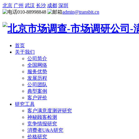
北京
广州
武汉
长沙
成都
深圳
010-88998848
admin@transbit.cn
首页
关于我们
公司简介
全国网络
服务优势
发展历程
公司团队
典型案例
客户评价
研究工具
客户满意度测评研究
神秘顾客检测
竞争情报研究
消费者U&A研究
价格研究